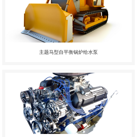
主题马型自平衡锅炉给水泵