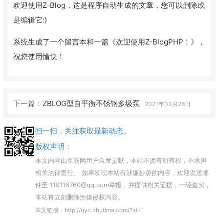
欢迎使用Z-Blog，这是程序自动生成的文章，您可以删除或
是编辑它:)
系统生成了一个留言本和一篇《欢迎使用Z-BlogPHP！》，
祝您使用愉快！
下一篇：
ZBLOG型自平衡不锈钢多级泵
2021年03月28日
扫一扫，关注获取最新动态。
版权声明：
本文内容由互联网用户自发贡献，本站不拥有所有权，不承担
相关法律责任。 如果发现本站有涉嫌抄袭的内容，欢迎发送邮
件至 119118760@qq.com举报，并提供相关证据，一经查实，
本站将立刻删除涉嫌侵权内容。
本文链接：http://qyc.zhutima.com/?id=1