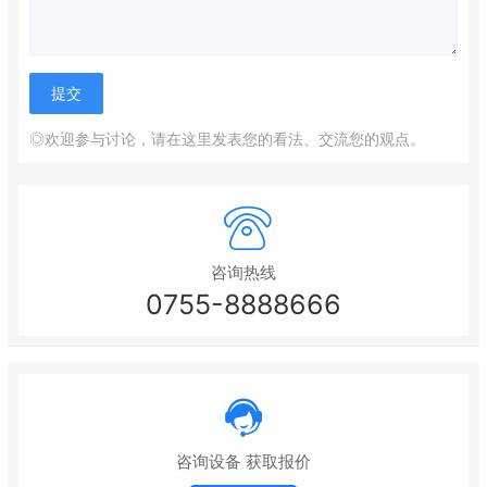
◎欢迎参与讨论，请在这里发表您的看法、交流您的观点。
咨询热线
0755-8888666
咨询设备 获取报价