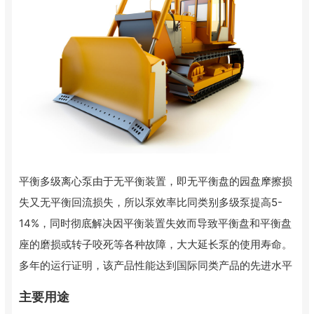
平衡多级离心泵由于无平衡装置，即无平衡盘的园盘摩擦损
失又无平衡回流损失，所以泵效率比同类别多级泵提高5-
14%，同时彻底解决因平衡装置失效而导致平衡盘和平衡盘
座的磨损或转子咬死等各种故障，大大延长泵的使用寿命。
多年的运行证明，该产品性能达到国际同类产品的先进水平
主要用途