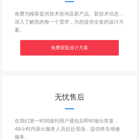
免费为顾客提供技术咨询及新产品、新技术信息，
深入了解您的每一个需求，为您提供全套的设计方
案。
免费获取设计方案
无忧售后
在我们第一时间接到用户通知后即时做出答复，
48小时内派出服务人员赶赴现场，提供终生维修
服务。