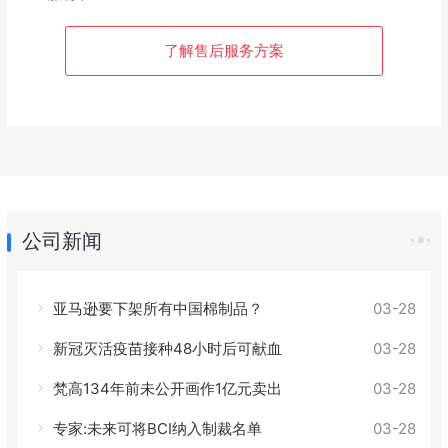
了解售后服务方案
公司新闻
亚马逊要下架所有中国棉制品？
03-28
新冠灭活疫苗接种48小时后可献血
03-28
梵高134年前未公开画作1亿元卖出
03-28
专家:未来可将BCI纳入制裁名单
03-28