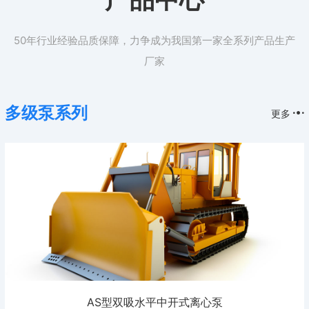
50年行业经验品质保障，力争成为我国第一家全系列产品生产
厂家
多级泵系列
更多
AS型双吸水平中开式离心泵