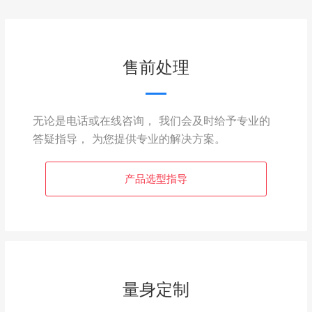
售前处理
无论是电话或在线咨询， 我们会及时给予专业的
答疑指导， 为您提供专业的解决方案。
产品选型指导
量身定制