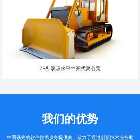
ZB型双吸水平中开式离心泵
我们的优势
中国领先的软件技术服务提供商，致力于通过创新技术服务助