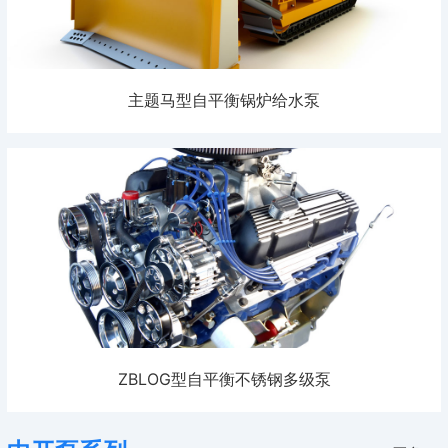
主题马型自平衡锅炉给水泵
ZBLOG型自平衡不锈钢多级泵