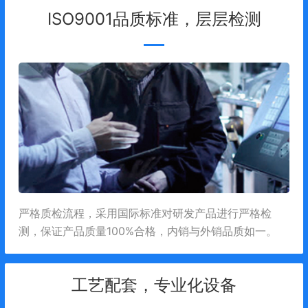
ISO9001品质标准，层层检测
严格质检流程，采用国际标准对研发产品进行严格检
测，保证产品质量100%合格，内销与外销品质如一。
工艺配套，专业化设备