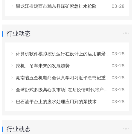
黑龙江省鸡西市鸡东县煤矿紧急排水抢险
03-28
行业动态
计算机软件模拟挖机运行在设计上的运用前景远大
03-28
挖机、吊车未来的发展趋势
03-28
湖南省五金机电商会认真学习习近平总书记重要讲话
03-28
全球卧式多级离心泵市场| 在后疫情时代将产生新的增长机会
03-28
巴石油平台上的废水处理应用到的泵技术
03-28
行业动态