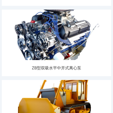
ZB型双吸水平中开式离心泵