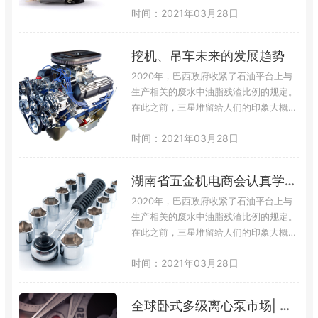
时间：2021年03月28日
会好奇曾在此遗迹生活的古人是什么样，
甚至还有人猜测三星堆是外星人的遗迹。
不过，最新的考古成果已经在一定程度上
挖机、吊车未来的发展趋势
回答了一些问题。 事实上，上世纪震惊
世界的三星堆出土文物只是来自1、2号
2020年，巴西政府收紧了石油平台上与
“祭祀坑”。2019年11月至2020年5月，考
生产相关的废水中油脂残渣比例的规定。
古人员新发现6…
在此之前，三星堆留给人们的印象大概能
用“神秘”“新奇”这样的词汇概括，不少人
时间：2021年03月28日
会好奇曾在此遗迹生活的古人是什么样，
甚至还有人猜测三星堆是外星人的遗迹。
不过，最新的考古成果已经在一定程度上
湖南省五金机电商会认真学习习近平总书记重要讲话
回答了一些问题。 事实上，上世纪震惊
世界的三星堆出土文物只是来自1、2号
2020年，巴西政府收紧了石油平台上与
“祭祀坑”。2019年11月至2020年5月，考
生产相关的废水中油脂残渣比例的规定。
古人员新发现6…
在此之前，三星堆留给人们的印象大概能
用“神秘”“新奇”这样的词汇概括，不少人
时间：2021年03月28日
会好奇曾在此遗迹生活的古人是什么样，
甚至还有人猜测三星堆是外星人的遗迹。
不过，最新的考古成果已经在一定程度上
全球卧式多级离心泵市场| 在后疫情时代将产生新的增长机会
回答了一些问题。事实上，上世纪震惊世