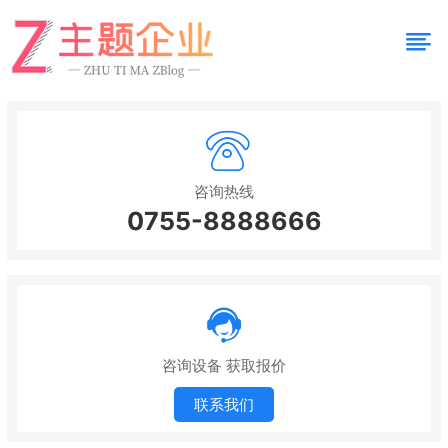
咨询热线
0755-8888666
咨询设备 获取报价
联系我们