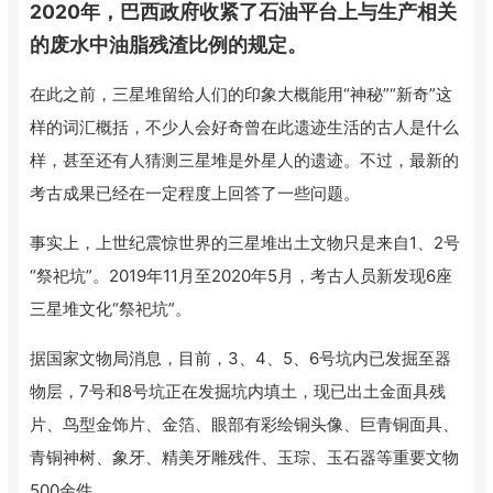
2020年，巴西政府收紧了石油平台上与生产相关
的废水中油脂残渣比例的规定。
在此之前，三星堆留给人们的印象大概能用“神秘”“新奇”这
样的词汇概括，不少人会好奇曾在此遗迹生活的古人是什么
样，甚至还有人猜测三星堆是外星人的遗迹。不过，最新的
考古成果已经在一定程度上回答了一些问题。
事实上，上世纪震惊世界的三星堆出土文物只是来自1、2号
“祭祀坑”。2019年11月至2020年5月，考古人员新发现6座
三星堆文化“祭祀坑”。
据国家文物局消息，目前，3、4、5、6号坑内已发掘至器
物层，7号和8号坑正在发掘坑内填土，现已出土金面具残
片、鸟型金饰片、金箔、眼部有彩绘铜头像、巨青铜面具、
青铜神树、象牙、精美牙雕残件、玉琮、玉石器等重要文物
500余件。