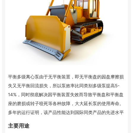
平衡多级离心泵由于无平衡装置，即无平衡盘的园盘摩擦损
失又无平衡回流损失，所以泵效率比同类别多级泵提高5-
14%，同时彻底解决因平衡装置失效而导致平衡盘和平衡盘
座的磨损或转子咬死等各种故障，大大延长泵的使用寿命。
多年的运行证明，该产品性能达到国际同类产品的先进水平
主要用途