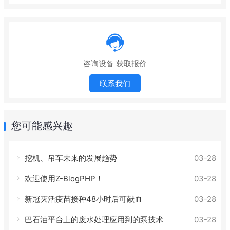
咨询设备 获取报价
联系我们
您可能感兴趣
挖机、吊车未来的发展趋势
03-28
欢迎使用Z-BlogPHP！
03-28
新冠灭活疫苗接种48小时后可献血
03-28
巴石油平台上的废水处理应用到的泵技术
03-28