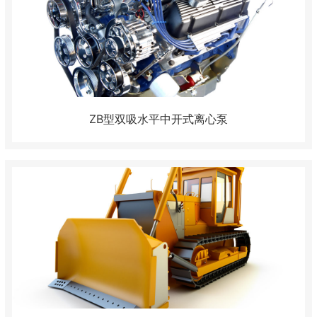
ZB型双吸水平中开式离心泵